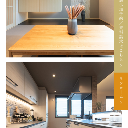
展
示
場
予
約
／
資
料
請
求
は
こ
ち
ら
リ
フ
ォ
｜
ム