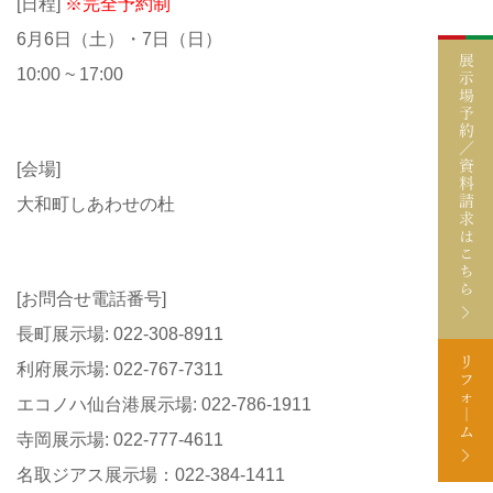
[日程]
※完全予約制
6月6日（土）・7日（日）
展
10:00 ~ 17:00
示
場
予
約
／
資
[会場]
料
請
大和町しあわせの杜
求
は
こ
ち
ら
[お問合せ電話番号]
長町展示場: 022-308-8911
リ
利府展示場: 022-767-7311
フ
ォ
エコノハ仙台港展示場: 022-786-1911
｜
ム
寺岡展示場: 022-777-4611
名取ジアス展示場：022-384-1411